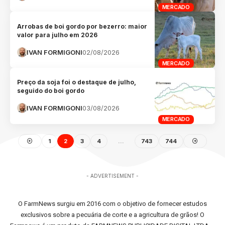
MERCADO
Arrobas de boi gordo por bezerro: maior
valor para julho em 2026
IVAN FORMIGONI
02/08/2026
MERCADO
Preço da soja foi o destaque de julho,
seguido do boi gordo
IVAN FORMIGONI
03/08/2026
MERCADO
1
2
3
4
…
743
744
- ADVERTISEMENT -
O FarmNews surgiu em 2016 com o objetivo de fornecer estudos
exclusivos sobre a pecuária de corte e a agricultura de grãos! O