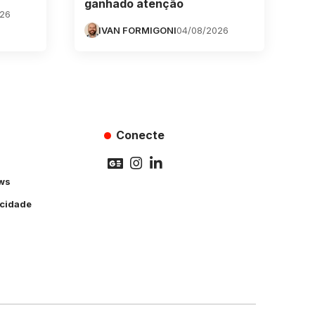
ganhado atenção
026
IVAN FORMIGONI
04/08/2026
Conecte
ws
acidade