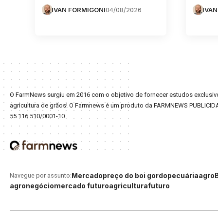
IVAN FORMIGONI
04/08/2026
IVAN
O FarmNews surgiu em 2016 com o objetivo de fornecer estudos exclusivo
agricultura de grãos! O Farmnews é um produto da FARMNEWS PUBLICID
55.116.510/0001-10.
Mercado
preço do boi gordo
pecuária
agro
Navegue por assunto:
agronegócio
mercado futuro
agricultura
futuro