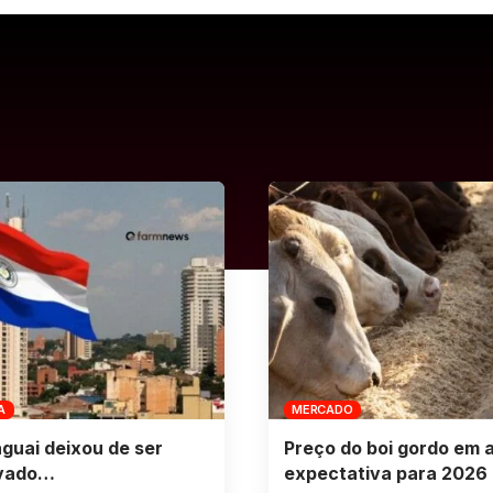
A
MERCADO
guai deixou de ser
Preço do boi gordo em 
vado…
expectativa para 2026