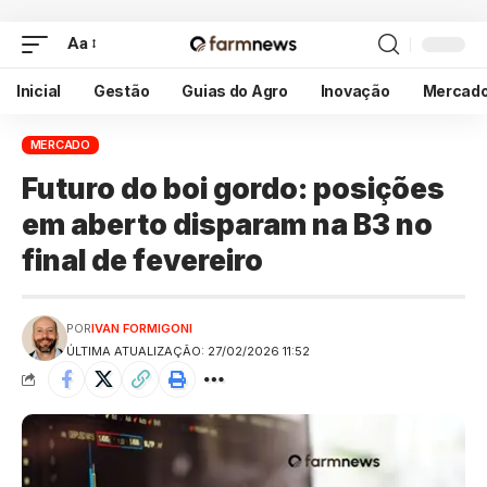
Aa
Inicial
Gestão
Guias do Agro
Inovação
Mercad
MERCADO
Futuro do boi gordo: posições
em aberto disparam na B3 no
final de fevereiro
POR
IVAN FORMIGONI
ÚLTIMA ATUALIZAÇÃO: 27/02/2026 11:52