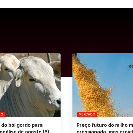
DO
MERCADO
 do boi gordo para
Preço futuro do milho m
análise de agosto (5)
pressionado, mas proje