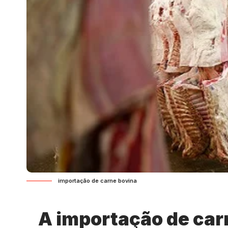
importação de carne bovina
A importação de carn