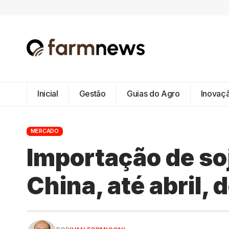
Inicial
Gestão
Guias do Agro
Inovaç
MERCADO
Importação de soj
China, até abril,