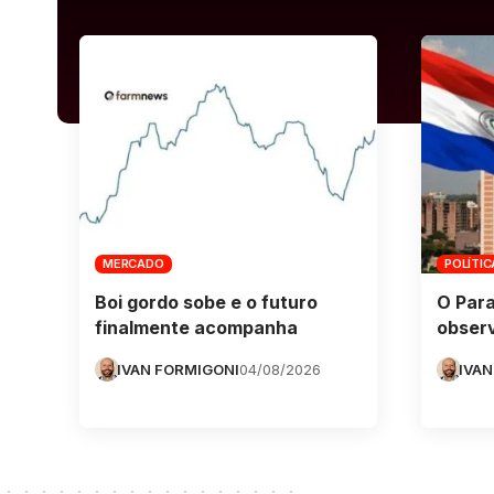
MERCADO
POLÍTIC
Boi gordo sobe e o futuro
O Para
finalmente acompanha
obser
IVAN FORMIGONI
04/08/2026
IVAN