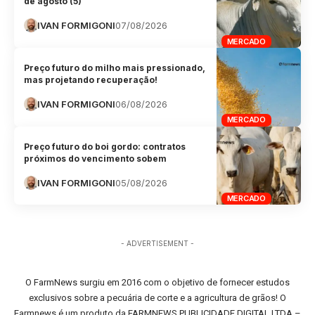
de agosto (5)
IVAN FORMIGONI
07/08/2026
MERCADO
Preço futuro do milho mais pressionado,
mas projetando recuperação!
IVAN FORMIGONI
06/08/2026
MERCADO
Preço futuro do boi gordo: contratos
próximos do vencimento sobem
IVAN FORMIGONI
05/08/2026
MERCADO
- ADVERTISEMENT -
O FarmNews surgiu em 2016 com o objetivo de fornecer estudos
exclusivos sobre a pecuária de corte e a agricultura de grãos! O
Farmnews é um produto da FARMNEWS PUBLICIDADE DIGITAL LTDA –