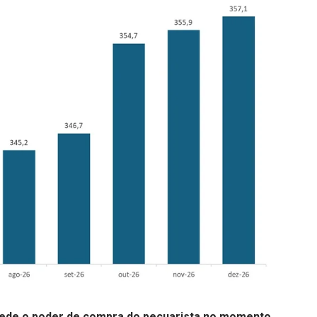
mede o poder de compra do pecuarista no momento