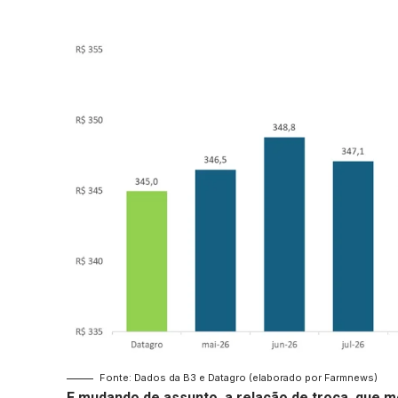
Fonte: Dados da B3 e Datagro (elaborado por Farmnews)
E mudando de assunto, a
relação de troca
, que 