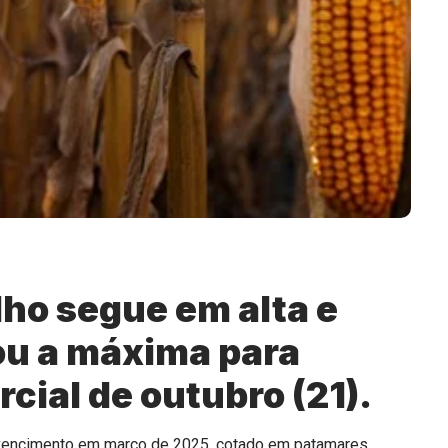
lho segue em alta e
ou a máxima para
cial de outubro (21).
 vencimento em março de 2025, cotado em patamares