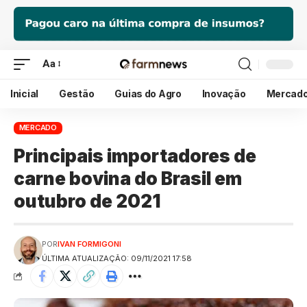
Aa
Inicial
Gestão
Guias do Agro
Inovação
Mercad
MERCADO
Principais importadores de
carne bovina do Brasil em
outubro de 2021
POR
IVAN FORMIGONI
ÚLTIMA ATUALIZAÇÃO: 09/11/2021 17:58