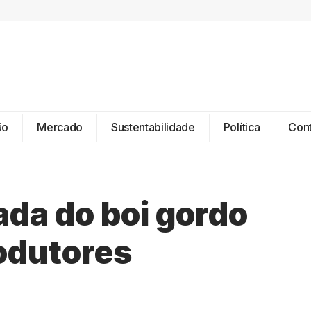
ão
Mercado
Sustentabilidade
Política
Con
da do boi gordo
rodutores