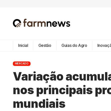
Inicial
Gestão
Guias do Agro
Inovaç
MERCADO
Variação acumula
nos principais p
mundiais