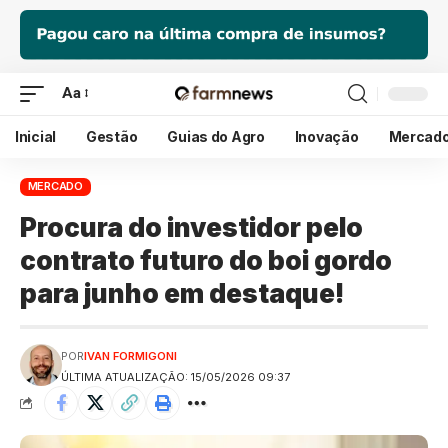
Aa
Inicial
Gestão
Guias do Agro
Inovação
Mercad
MERCADO
Procura do investidor pelo
contrato futuro do boi gordo
para junho em destaque!
POR
IVAN FORMIGONI
ÚLTIMA ATUALIZAÇÃO: 15/05/2026 09:37