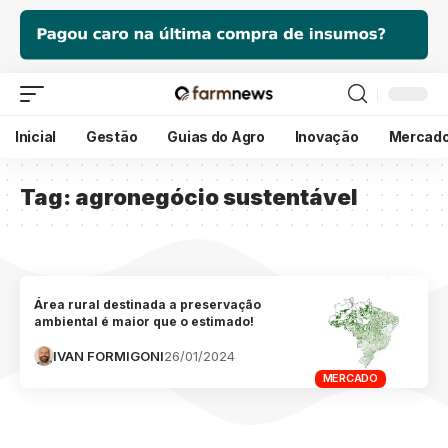
Inicial
Gestão
Guias do Agro
Inovação
Mercad
Tag:
agronegócio sustentável
Área rural destinada a preservação
ambiental é maior que o estimado!
IVAN FORMIGONI
26/01/2024
MERCADO