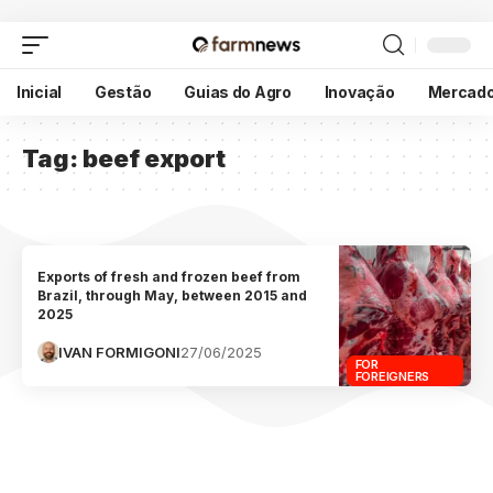
Inicial
Gestão
Guias do Agro
Inovação
Mercad
Tag:
beef export
Exports of fresh and frozen beef from
Brazil, through May, between 2015 and
2025
IVAN FORMIGONI
27/06/2025
FOR
FOREIGNERS