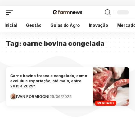
Inicial
Gestão
Guias do Agro
Inovação
Mercad
Tag:
carne bovina congelada
Carne bovina fresca e congelada, como
evoluiu a exportação, até maio, entre
2015 e 2025?
IVAN FORMIGONI
25/06/2025
MERCADO