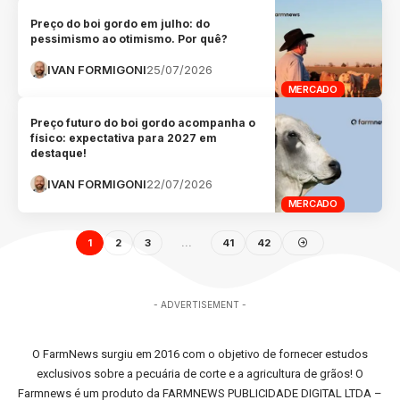
Preço do boi gordo em julho: do
pessimismo ao otimismo. Por quê?
IVAN FORMIGONI
25/07/2026
MERCADO
Preço futuro do boi gordo acompanha o
físico: expectativa para 2027 em
destaque!
IVAN FORMIGONI
22/07/2026
MERCADO
1
2
3
…
41
42
- ADVERTISEMENT -
O FarmNews surgiu em 2016 com o objetivo de fornecer estudos
exclusivos sobre a pecuária de corte e a agricultura de grãos! O
Farmnews é um produto da FARMNEWS PUBLICIDADE DIGITAL LTDA –