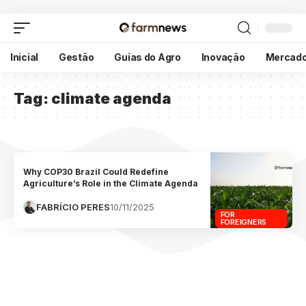
Inicial
Gestão
Guias do Agro
Inovação
Mercad
Tag:
climate agenda
Why COP30 Brazil Could Redefine
Agriculture’s Role in the Climate Agenda
FABRÍCIO PERES
10/11/2025
FOR
FOREIGNERS