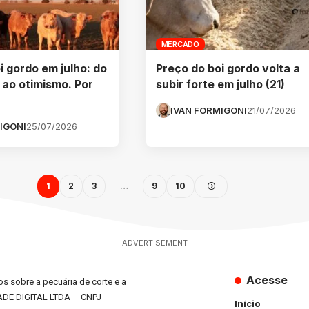
MERCADO
i gordo em julho: do
Preço do boi gordo volta a
ao otimismo. Por
subir forte em julho (21)
IVAN FORMIGONI
21/07/2026
IGONI
25/07/2026
1
2
3
…
9
10
- ADVERTISEMENT -
Acesse
s sobre a pecuária de corte e a
ADE DIGITAL LTDA – CNPJ
Início