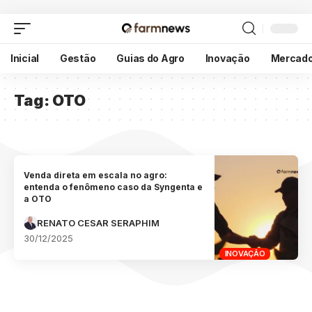
Inicial
Gestão
Guias do Agro
Inovação
Mercad
Tag:
OTO
Venda direta em escala no agro:
entenda o fenômeno caso da Syngenta e
a OTO
RENATO CESAR SERAPHIM
30/12/2025
INOVAÇÃO