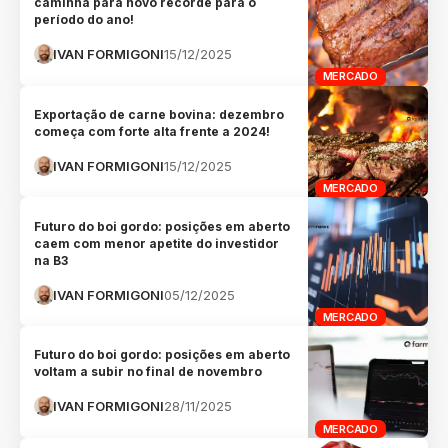
caminha para novo recorde para o
período do ano!
IVAN FORMIGONI
15/12/2025
MERCADO
Exportação de carne bovina: dezembro
começa com forte alta frente a 2024!
IVAN FORMIGONI
15/12/2025
MERCADO
Futuro do boi gordo: posições em aberto
caem com menor apetite do investidor
na B3
IVAN FORMIGONI
05/12/2025
MERCADO
Futuro do boi gordo: posições em aberto
voltam a subir no final de novembro
IVAN FORMIGONI
28/11/2025
MERCADO