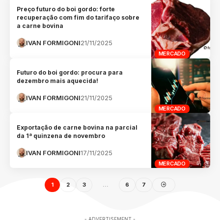
Preço futuro do boi gordo: forte
recuperação com fim do tarifaço sobre
a carne bovina
IVAN FORMIGONI
21/11/2025
MERCADO
Futuro do boi gordo: procura para
dezembro mais aquecida!
IVAN FORMIGONI
21/11/2025
MERCADO
Exportação de carne bovina na parcial
da 1ª quinzena de novembro
IVAN FORMIGONI
17/11/2025
MERCADO
1
2
3
…
6
7
- ADVERTISEMENT -