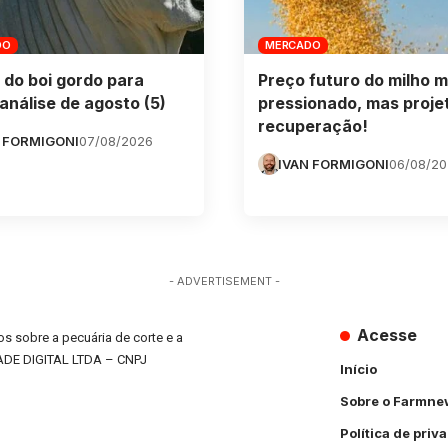
DO
MERCADO
 do boi gordo para
Preço futuro do milho m
análise de agosto (5)
pressionado, mas proje
recuperação!
 FORMIGONI
07/08/2026
IVAN FORMIGONI
06/08/2
- ADVERTISEMENT -
Acesse
s sobre a pecuária de corte e a
ADE DIGITAL LTDA – CNPJ
Início
Sobre o Farmne
Política de priv