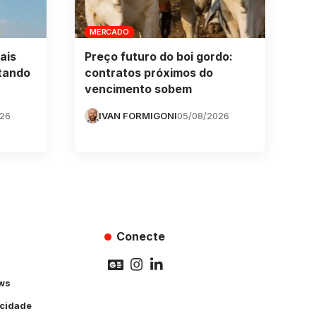
MERCADO
ais
Preço futuro do boi gordo:
tando
contratos próximos do
vencimento sobem
026
IVAN FORMIGONI
05/08/2026
Conecte
ws
acidade