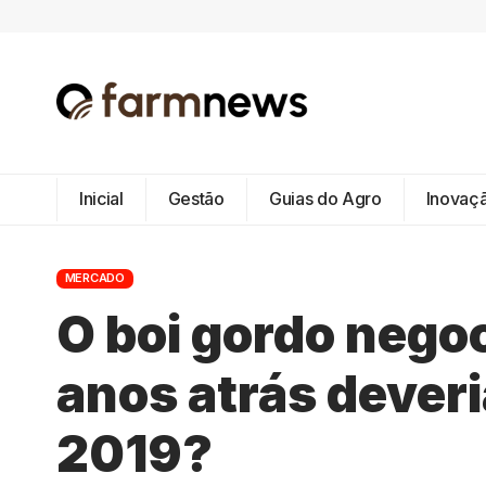
Inicial
Gestão
Guias do Agro
Inovaç
MERCADO
O boi gordo negoc
anos atrás dever
2019?