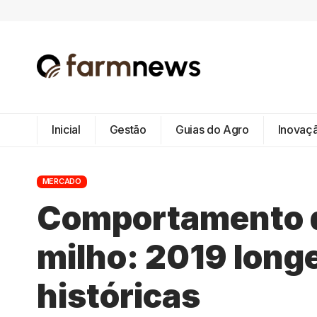
Inicial
Gestão
Guias do Agro
Inovaç
MERCADO
Comportamento d
milho: 2019 long
históricas