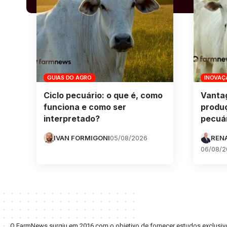
GUIAS DO AGRO
INOVAÇ
Ciclo pecuário: o que é, como
Vanta
funciona e como ser
produ
interpretado?
pecuár
IVAN FORMIGONI
05/08/2026
REN
06/08/2
O FarmNews surgiu em 2016 com o objetivo de fornecer estudos exclusivo