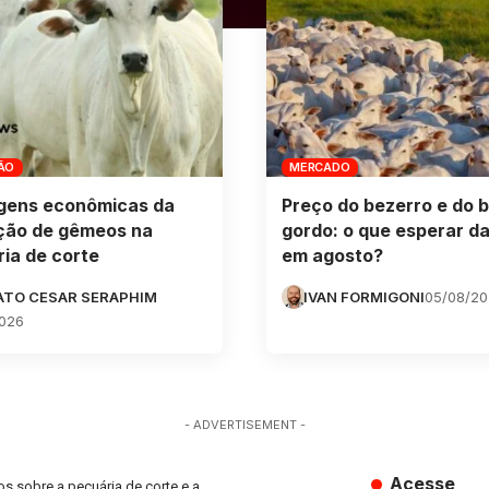
ÃO
MERCADO
gens econômicas da
Preço do bezerro e do b
ção de gêmeos na
gordo: o que esperar da
ia de corte
em agosto?
ATO CESAR SERAPHIM
IVAN FORMIGONI
05/08/2
026
- ADVERTISEMENT -
Acesse
s sobre a pecuária de corte e a