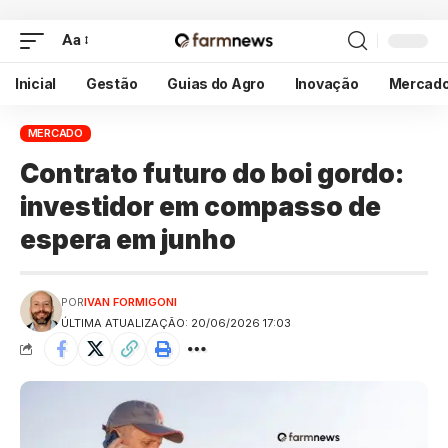
Aa
Inicial
Gestão
Guias do Agro
Inovação
Mercad
MERCADO
Contrato futuro do boi gordo:
investidor em compasso de
espera em junho
POR
IVAN FORMIGONI
ÚLTIMA ATUALIZAÇÃO: 20/06/2026 17:03