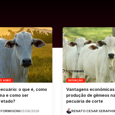
DO AGRO
INOVAÇÃO
pecuário: o que é, como
Vantagens econômicas
na e como ser
produção de gêmeos n
retado?
pecuária de corte
 FORMIGONI
05/08/2026
RENATO CESAR SERAPHI