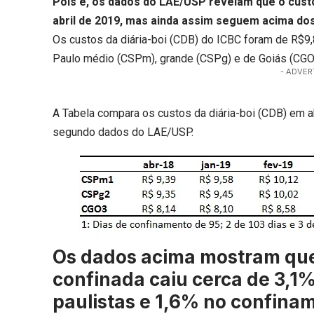
Pois é, os dados do LAE/USP revelam que o cust
abril de 2019, mas ainda assim seguem acima do
Os custos da diária-boi (CDB) do ICBC foram de R$9
Paulo médio (CSPm), grande (CSPg) e de Goiás (CGO
- ADVER
A Tabela compara os custos da diária-boi (CDB) em 
segundo dados do LAE/USP.
Os dados acima mostram que
confinada caiu cerca de 3,
paulistas e 1,6% no confina