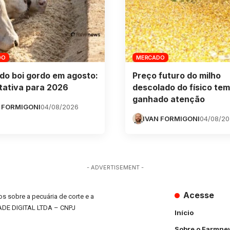
DO
MERCADO
do boi gordo em agosto:
Preço futuro do milho
tativa para 2026
descolado do físico tem
ganhado atenção
 FORMIGONI
04/08/2026
IVAN FORMIGONI
04/08/2
- ADVERTISEMENT -
Acesse
s sobre a pecuária de corte e a
ADE DIGITAL LTDA – CNPJ
Início
Sobre o Farmne