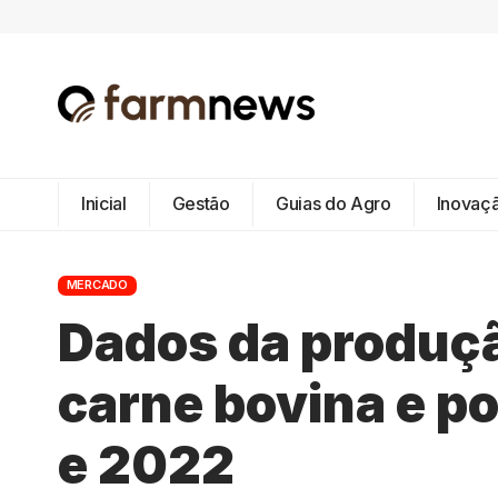
Inicial
Gestão
Guias do Agro
Inovaç
MERCADO
Dados da produç
carne bovina e po
e 2022