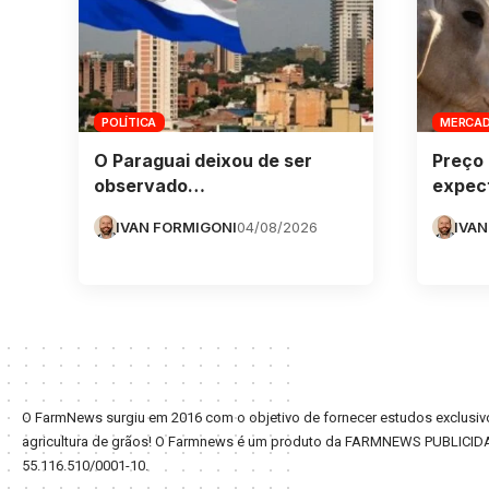
POLÍTICA
MERCA
O Paraguai deixou de ser
Preço 
observado…
expec
IVAN FORMIGONI
04/08/2026
IVAN
O FarmNews surgiu em 2016 com o objetivo de fornecer estudos exclusivo
agricultura de grãos! O Farmnews é um produto da FARMNEWS PUBLICID
55.116.510/0001-10.