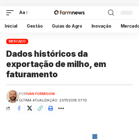
Aa
Inicial
Gestão
Guias do Agro
Inovação
Mercad
MERCADO
Dados históricos da
exportação de milho, em
faturamento
POR
IVAN FORMIGONI
ÚLTIMA ATUALIZAÇÃO: 23/11/2018 07:10