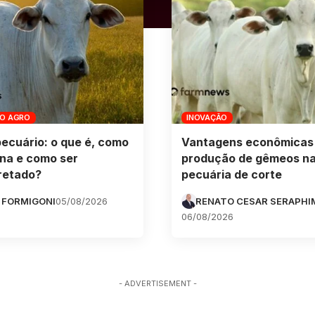
DO AGRO
INOVAÇÃO
pecuário: o que é, como
Vantagens econômicas
na e como ser
produção de gêmeos n
retado?
pecuária de corte
 FORMIGONI
05/08/2026
RENATO CESAR SERAPHI
06/08/2026
- ADVERTISEMENT -