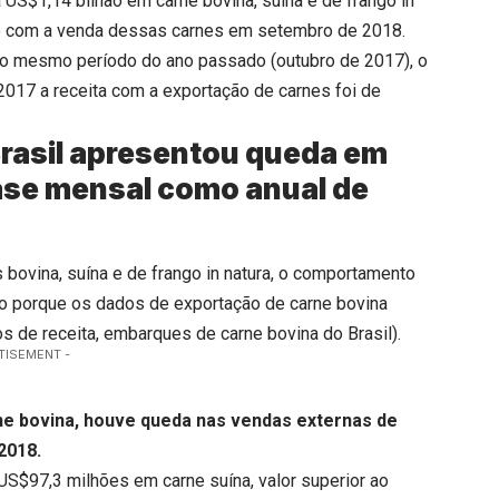
 US$1,14 bilhão em carne bovina, suína e de frango in
ado com a venda dessas carnes em setembro de 2018.
 ao mesmo período do ano passado (outubro de 2017), o
2017 a receita com a exportação de carnes foi de
Brasil apresentou queda em
base mensal como anual de
bovina, suína e de frango in natura, o comportamento
sso porque os dados de exportação de carne bovina
s de receita, embarques de carne bovina do Brasil).
TISEMENT -
rne bovina, houve queda nas vendas externas de
2018.
US$97,3 milhões em carne suína, valor superior ao