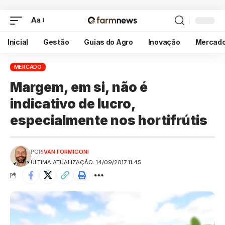
Aa
Inicial
Gestão
Guias do Agro
Inovação
Mercad
MERCADO
Margem, em si, não é
indicativo de lucro,
especialmente nos hortifrútis
POR
IVAN FORMIGONI
ÚLTIMA ATUALIZAÇÃO: 14/09/2017 11:45