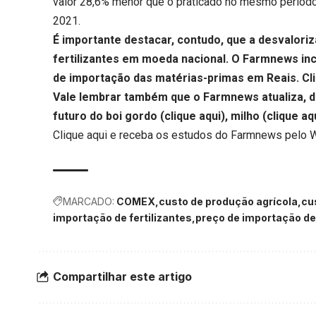
valor 28,6% menor que o praticado no mesmo períod
2021.
É importante destacar, contudo, que a desvaloriz
fertilizantes em moeda nacional. O Farmnews i
de importação das matérias-primas em Reais.
Cl
Vale lembrar também que o Farmnews atualiza, 
futuro do boi gordo (
clique aqui
), milho (
clique aq
Clique aqui
e receba os estudos do Farmnews pelo 
MARCADO:
COMEX
custo de produção agrícola
cu
importação de fertilizantes
preço de importação de 
Compartilhar este artigo