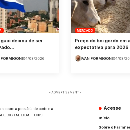
A
MERCADO
guai deixou de ser
Preço do boi gordo em 
vado…
expectativa para 2026
 FORMIGONI
04/08/2026
IVAN FORMIGONI
04/08/2
- ADVERTISEMENT -
Acesse
s sobre a pecuária de corte e a
ADE DIGITAL LTDA – CNPJ
Início
Sobre o Farmne