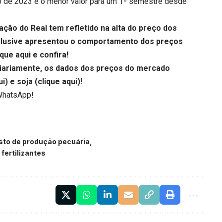
o de 2023 e o menor valor para um 1º semestre desde
ação do Real tem refletido na alta do preço dos
nclusive apresentou o comportamento dos preços
ique aqui
e confira!
diariamente, os dados dos preços do mercado
ui
) e soja (
clique aqui
)!
WhatsApp!
sto de produção pecuária
fertilizantes