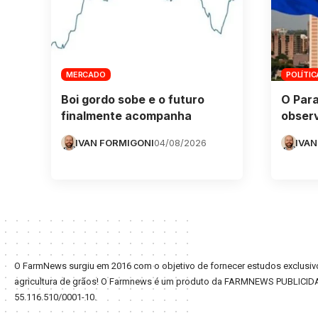
MERCADO
POLÍTIC
Boi gordo sobe e o futuro
O Para
finalmente acompanha
obser
IVAN FORMIGONI
04/08/2026
IVAN
O FarmNews surgiu em 2016 com o objetivo de fornecer estudos exclusivo
agricultura de grãos! O Farmnews é um produto da FARMNEWS PUBLICID
55.116.510/0001-10.