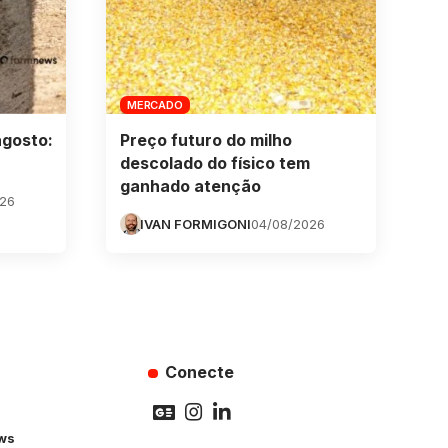
MERCADO
agosto:
Preço futuro do milho
descolado do físico tem
ganhado atenção
026
IVAN FORMIGONI
04/08/2026
Conecte
ws