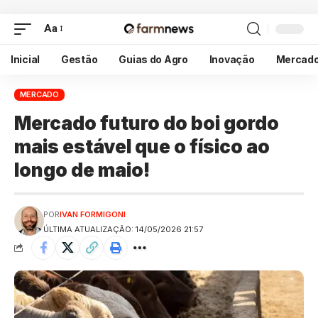
Aa
Inicial
Gestão
Guias do Agro
Inovação
Mercad
MERCADO
Mercado futuro do boi gordo
mais estável que o físico ao
longo de maio!
POR
IVAN FORMIGONI
ÚLTIMA ATUALIZAÇÃO: 14/05/2026 21:57