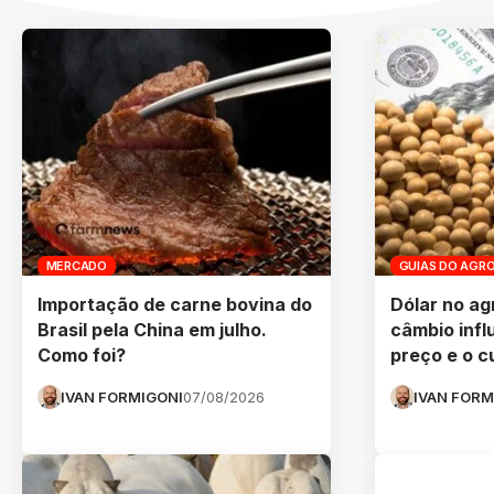
MERCADO
GUIAS DO AGR
Importação de carne bovina do
Dólar no ag
Brasil pela China em julho.
câmbio infl
Como foi?
preço e o c
IVAN FORMIGONI
07/08/2026
IVAN FORM