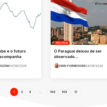
POLÍTICA
obe e o futuro
O Paraguai deixou de ser
 acompanha
observado…
IGONI
04/08/2026
IVAN FORMIGONI
04/08/2026
1
2
3
…
102
103