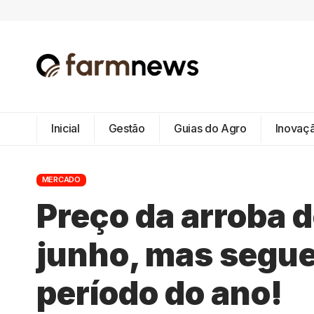
Inicial
Gestão
Guias do Agro
Inovaç
MERCADO
Preço da arroba d
junho, mas segue
período do ano!