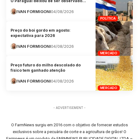
O Paraguai deixou de ser observado…
IVAN FORMIGONI
04/08/2026
POLÍTICA
Preço do boi gordo em agosto:
expectativa para 2026
IVAN FORMIGONI
04/08/2026
MERCADO
Preço futuro do milho descolado do
físico tem ganhado atenção
IVAN FORMIGONI
04/08/2026
MERCADO
- ADVERTISEMENT -
O FarmNews surgiu em 2016 com o objetivo de fornecer estudos
exclusivos sobre a pecuária de corte e a agricultura de grãos! O
Farmnews é um produto da FARMNEWS PUBLICIDADE DIGITAL LTDA –