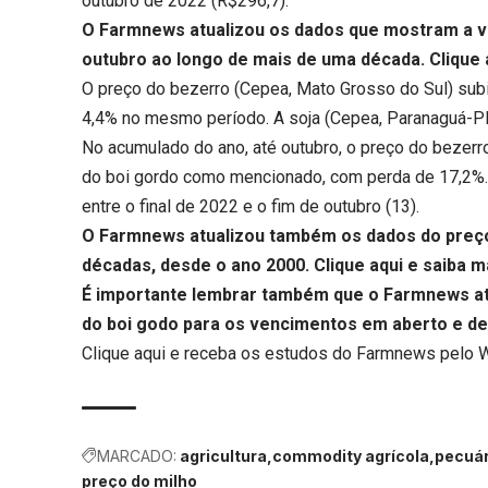
outubro de 2022 (R$296,7).
O Farmnews atualizou os dados que mostram a v
outubro ao longo de mais de uma década.
Clique 
O preço do bezerro (Cepea, Mato Grosso do Sul) subi
4,4% no mesmo período. A soja (Cepea, Paranaguá-PR)
No acumulado do ano, até outubro, o preço do bezerr
do boi gordo como mencionado, com perda de 17,2%. 
entre o final de 2022 e o fim de outubro (13).
O Farmnews atualizou também os dados do preço 
décadas, desde o ano 2000.
Clique aqui
e saiba m
É importante lembrar também que o Farmnews atu
do boi godo para os vencimentos em aberto e de 
Clique aqui
e receba os estudos do Farmnews pelo 
MARCADO:
agricultura
commodity agrícola
pecuár
preço do milho