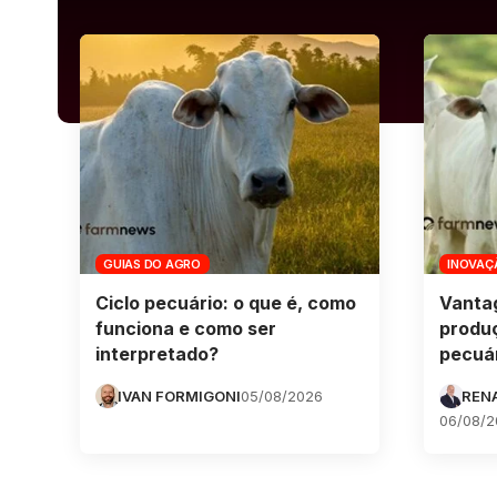
GUIAS DO AGRO
INOVAÇ
Ciclo pecuário: o que é, como
Vanta
funciona e como ser
produ
interpretado?
pecuár
IVAN FORMIGONI
05/08/2026
REN
06/08/2