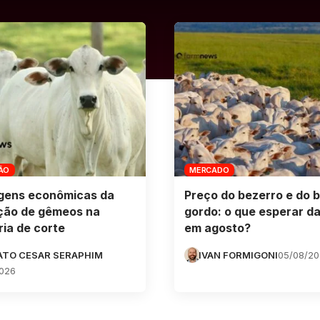
ÃO
MERCADO
gens econômicas da
Preço do bezerro e do b
ção de gêmeos na
gordo: o que esperar da
ia de corte
em agosto?
ATO CESAR SERAPHIM
IVAN FORMIGONI
05/08/2
026