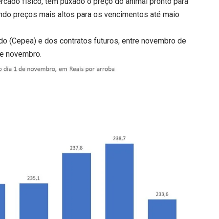
cado físico, tem puxado o preço do animal pronto para
ando preços mais altos para os vencimentos até maio
do (Cepea) e dos contratos futuros, entre novembro de
de novembro.