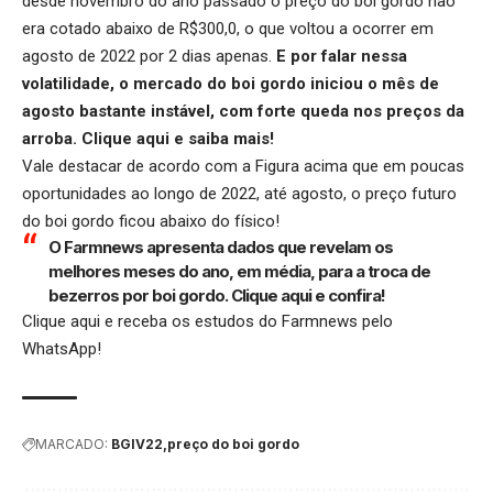
desde novembro do ano passado o preço do boi gordo não
era cotado abaixo de R$300,0, o que voltou a ocorrer em
agosto de 2022 por 2 dias apenas.
E por falar nessa
volatilidade, o mercado do boi gordo iniciou o mês de
agosto bastante instável, com forte queda nos preços da
arroba.
Clique aqui
e saiba mais!
Vale destacar de acordo com a Figura acima que em poucas
oportunidades ao longo de 2022, até agosto, o preço futuro
do boi gordo ficou abaixo do físico!
O Farmnews apresenta dados que revelam os
melhores meses do ano, em média, para a troca de
bezerros por boi gordo.
Clique aqui
e confira!
Clique aqui
e receba os estudos do Farmnews pelo
WhatsApp!
MARCADO:
BGIV22
preço do boi gordo