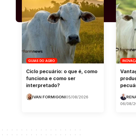
GUIAS DO AGRO
INOVAÇ
Ciclo pecuário: o que é, como
Vanta
funciona e como ser
produ
interpretado?
pecuár
IVAN FORMIGONI
05/08/2026
REN
06/08/2