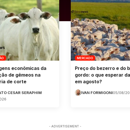
ÃO
MERCADO
gens econômicas da
Preço do bezerro e do b
ção de gêmeos na
gordo: o que esperar da
ia de corte
em agosto?
ATO CESAR SERAPHIM
IVAN FORMIGONI
05/08/2
026
- ADVERTISEMENT -