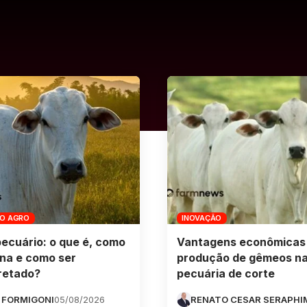
DO AGRO
INOVAÇÃO
pecuário: o que é, como
Vantagens econômicas
na e como ser
produção de gêmeos n
retado?
pecuária de corte
 FORMIGONI
05/08/2026
RENATO CESAR SERAPHI