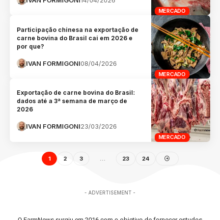
MERCADO
Participação chinesa na exportação de
carne bovina do Brasil cai em 2026 e
por que?
IVAN FORMIGONI
08/04/2026
MERCADO
Exportação de carne bovina do Brasil:
dados até a 3ª semana de março de
2026
IVAN FORMIGONI
23/03/2026
MERCADO
1
2
3
…
23
24
- ADVERTISEMENT -
O FarmNews surgiu em 2016 com o objetivo de fornecer estudos