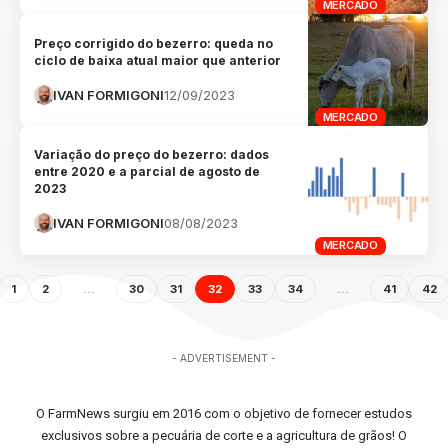
MERCADO
Preço corrigido do bezerro: queda no
ciclo de baixa atual maior que anterior
IVAN FORMIGONI
12/09/2023
MERCADO
Variação do preço do bezerro: dados
entre 2020 e a parcial de agosto de
2023
IVAN FORMIGONI
08/08/2023
MERCADO
1
2
…
30
31
32
33
34
…
41
42
- ADVERTISEMENT -
O FarmNews surgiu em 2016 com o objetivo de fornecer estudos
exclusivos sobre a pecuária de corte e a agricultura de grãos! O