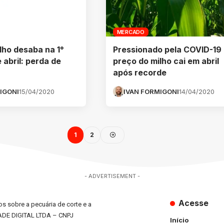
MERCADO
lho desaba na 1°
Pressionado pela COVID-19
 abril: perda de
preço do milho cai em abril
após recorde
IGONI
15/04/2020
IVAN FORMIGONI
14/04/2020
1
2
- ADVERTISEMENT -
Acesse
s sobre a pecuária de corte e a
ADE DIGITAL LTDA – CNPJ
Início