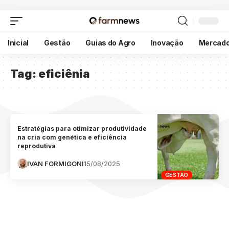
Inicial
Gestão
Guias do Agro
Inovação
Mercad
Tag:
eficiênia
Estratégias para otimizar produtividade
na cria com genética e eficiência
reprodutiva
IVAN FORMIGONI
15/08/2025
GESTÃO