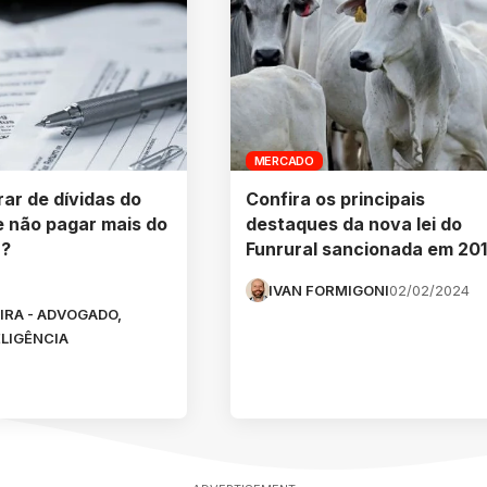
MERCADO
rar de dívidas do
Confira os principais
 não pagar mais do
destaques da nova lei do
a?
Funrural sancionada em 201
IVAN FORMIGONI
02/02/2024
IRA - ADVOGADO,
ELIGÊNCIA