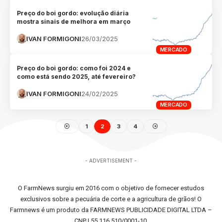
Preço do boi gordo: evolução diária
mostra sinais de melhora em março
IVAN FORMIGONI
26/03/2025
MERCADO
Preço do boi gordo: como foi 2024 e
como está sendo 2025, até fevereiro?
IVAN FORMIGONI
24/02/2025
MERCADO
1
2
3
4
- ADVERTISEMENT -
O FarmNews surgiu em 2016 com o objetivo de fornecer estudos
exclusivos sobre a pecuária de corte e a agricultura de grãos! O
Farmnews é um produto da FARMNEWS PUBLICIDADE DIGITAL LTDA –
CNPJ 55.116.510/0001-10.