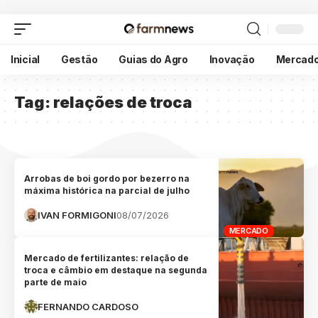
Inicial
Gestão
Guias do Agro
Inovação
Mercad
Tag:
relações de troca
Arrobas de boi gordo por bezerro na
máxima histórica na parcial de julho
IVAN FORMIGONI
08/07/2026
MERCADO
Mercado de fertilizantes: relação de
troca e câmbio em destaque na segunda
parte de maio
FERNANDO CARDOSO