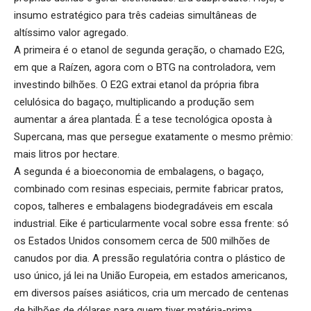
insumo estratégico para três cadeias simultâneas de
altíssimo valor agregado.
A primeira é o etanol de segunda geração, o chamado E2G,
em que a Raízen, agora com o BTG na controladora, vem
investindo bilhões. O E2G extrai etanol da própria fibra
celulósica do bagaço, multiplicando a produção sem
aumentar a área plantada. É a tese tecnológica oposta à
Supercana, mas que persegue exatamente o mesmo prêmio:
mais litros por hectare.
A segunda é a bioeconomia de embalagens, o bagaço,
combinado com resinas especiais, permite fabricar pratos,
copos, talheres e embalagens biodegradáveis em escala
industrial. Eike é particularmente vocal sobre essa frente: só
os Estados Unidos consomem cerca de 500 milhões de
canudos por dia. A pressão regulatória contra o plástico de
uso único, já lei na União Europeia, em estados americanos,
em diversos países asiáticos, cria um mercado de centenas
de bilhões de dólares para quem tiver matéria-prima