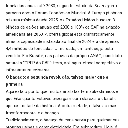
toneladas anuais até 2030, segundo estudo da
Kearney
em
parceria com o Fórum Econômico Mundial. A Europa já obriga
mistura mínima desde 2025; os Estados Unidos buscam 3
bilhões de galões anuais até 2030 e 100% de SAF na aviação
americana até 2050. A oferta global está dramaticamente
atrás: a capacidade instalada ao final de 2024 era de apenas
4,4 milhões de toneladas. O mercado, em síntese, já está
vendido. E o Brasil é, nas palavras da própria ANAC, candidato
natural à “OPEP do SAF”: terra, sol, água, etanol competitivo e
infraestrutura existente.
O bagaço: a segunda revolução, talvez maior que a
primeira
Aqui está o ponto que muitos analistas têm subestimado, e
que Eike quanto Esteves enxergam com clareza: o etanol é
apenas metade da história. A outra metade, e talvez a mais
transformadora, é o bagaço.
Tradicionalmente, o bagaço da cana servia para queimar nas
próprias usinas e gerar eletricidade. Era subproduto. Hoje, é