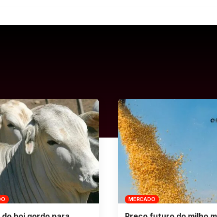
DO
MERCADO
 do boi gordo para
Preço futuro do milho m