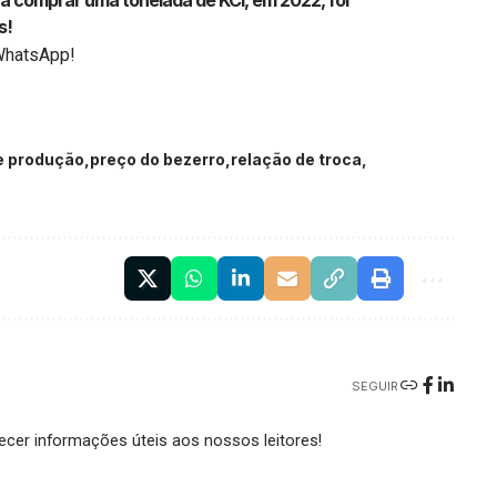
a comprar uma tonelada de KCl, em 2022, foi
s!
WhatsApp!
e produção
preço do bezerro
relação de troca
SEGUIR
cer informações úteis aos nossos leitores!