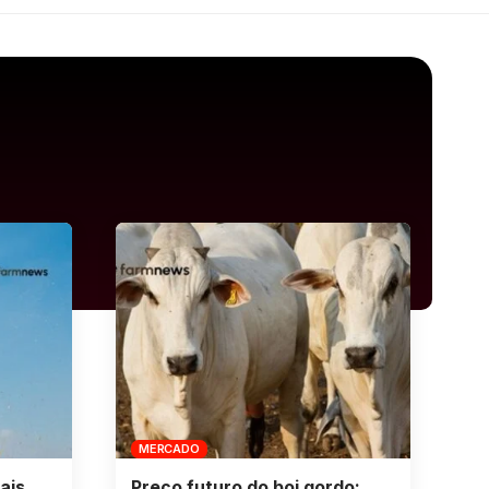
MERCADO
ais
Preço futuro do boi gordo: