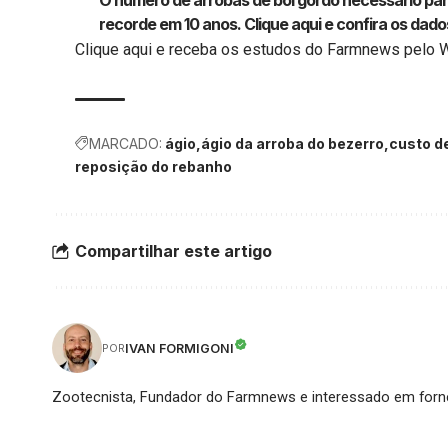
O número de arrobas de boi gordo necessário par
recorde em 10 anos.
Clique aqui
e confira os dado
Clique aqui
e receba os estudos do Farmnews pelo 
MARCADO:
ágio
ágio da arroba do bezerro
custo d
reposição do rebanho
Compartilhar este artigo
IVAN FORMIGONI
POR
Zootecnista, Fundador do Farmnews e interessado em forne