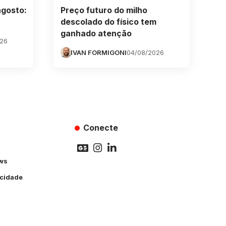
agosto:
Preço futuro do milho
descolado do físico tem
ganhado atenção
026
IVAN FORMIGONI
04/08/2026
Conecte
ws
acidade