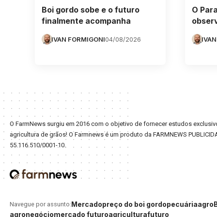
Boi gordo sobe e o futuro
O Para
finalmente acompanha
obser
IVAN FORMIGONI
04/08/2026
IVAN
O FarmNews surgiu em 2016 com o objetivo de fornecer estudos exclusivo
agricultura de grãos! O Farmnews é um produto da FARMNEWS PUBLICID
55.116.510/0001-10.
Mercado
preço do boi gordo
pecuária
agro
Navegue por assunto:
agronegócio
mercado futuro
agricultura
futuro