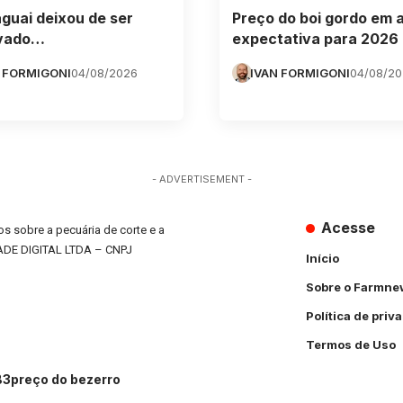
guai deixou de ser
Preço do boi gordo em 
vado…
expectativa para 2026
 FORMIGONI
04/08/2026
IVAN FORMIGONI
04/08/2
- ADVERTISEMENT -
Acesse
s sobre a pecuária de corte e a
ADE DIGITAL LTDA – CNPJ
Início
Sobre o Farmne
Política de priv
Termos de Uso
B3
preço do bezerro