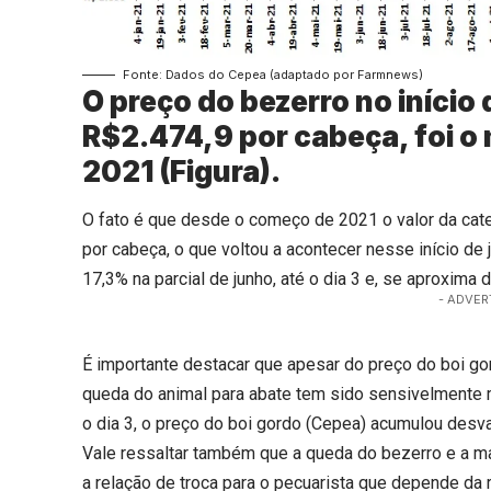
Fonte: Dados do Cepea (adaptado por Farmnews)
O preço do bezerro no início 
R$2.474,9 por cabeça, foi o 
2021 (Figura).
O fato é que desde o começo de 2021 o valor da cate
por cabeça, o que voltou a acontecer nesse início de
17,3% na parcial de junho, até o dia 3 e, se aproxim
- ADVER
É importante destacar que apesar do preço do boi g
queda do animal para abate tem sido sensivelmente me
o dia 3, o preço do boi gordo (Cepea) acumulou desva
Vale ressaltar também que a queda do bezerro e a m
a relação de troca para o pecuarista que depende da