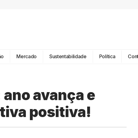
ão
Mercado
Sustentabilidade
Política
Con
: ano avança e
iva positiva!