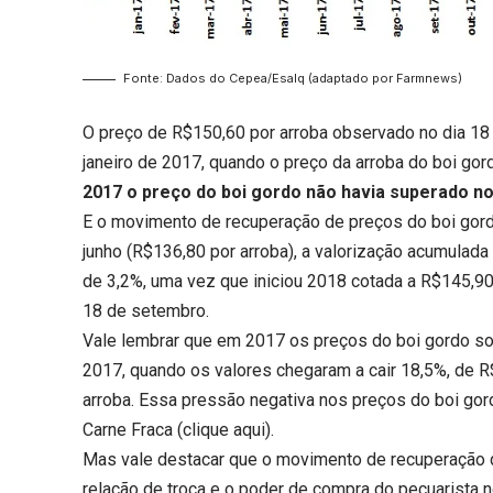
Fonte: Dados do Cepea/Esalq (adaptado por Farmnews)
O preço de R$150,60 por arroba observado no dia 18
janeiro de 2017, quando o preço da arroba do boi gor
2017 o preço do boi gordo não havia superado no
E o movimento de recuperação de preços do boi gor
junho (R$136,80 por arroba), a valorização acumulada
de 3,2%, uma vez que iniciou 2018 cotada a R$145,90,
18 de setembro.
Vale lembrar que em 2017 os preços do boi gordo so
2017, quando os valores chegaram a cair 18,5%, de R
arroba. Essa pressão negativa nos preços do boi gor
Carne Fraca (
clique aqui
).
Mas vale destacar que o movimento de recuperação 
relação de troca e o poder de compra do pecuarista 